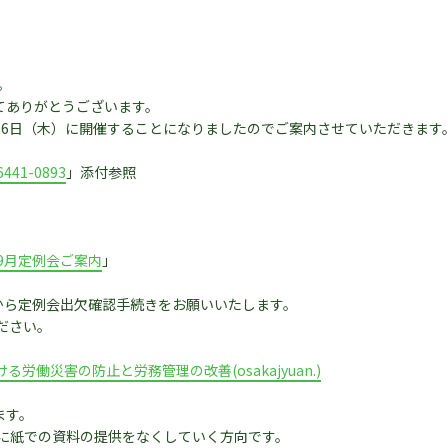
。
てありがとうございます。
26日（木）に開催することになりましたのでご案内させていただきます
6441-0893
」添付参照
9月定例会ご案内
」
ジから定例会出欠確認手続きをお願いいたします。
ださい。
働災害の防止と労務管理の改善(osakajyuan.)
ます。
時に紙での資料の提供をなくしていく方向です。