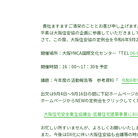
貴社ますますご清栄のこととお喜び申し上げます
平素は大阪住安協の企画に参画していただきまし
さて、この度、大阪住安協の定例会を令和6年9月
開催場所：大阪YMCA国際文化センター「TEL
06-
開催時間：16：00～17：30を予定
議題：今年度の活動報告等 参考資料「
令和6年
出欠は9月4日～9月16日の間に下記ホームペー
ホームページからNEWの定例会をクリックしてく
大阪住宅安全衛生協議会-低層住宅建築事業における労
お忙しい所すいませんが、よろしくお願いいたし
また、今後はDX化に伴い大阪住安協も会議等の