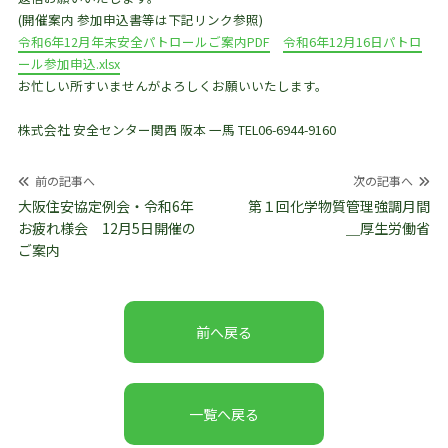
(開催案内 参加申込書等は下記リンク参照)
令和6年12月年末安全パトロールご案内PDF
令和6年12月16日パトロ
ール参加申込.xlsx
お忙しい所すいませんがよろしくお願いいたします。
株式会社 安全センター関西 阪本 一馬 TEL06-6944-9160
投
前の記事へ
次の記事へ
稿
大阪住安協定例会・令和6年
第１回化学物質管理強調月間
お疲れ様会 12月5日開催の
＿厚生労働省
ナ
ご案内
ビ
ゲ
ー
前へ戻る
シ
ョ
ン
一覧へ戻る