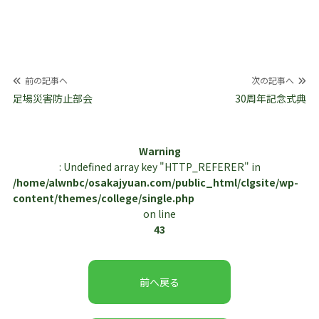
投
前の記事へ
次の記事へ
稿
足場災害防止部会
30周年記念式典
ナ
ビ
Warning
ゲ
: Undefined array key "HTTP_REFERER" in
ー
/home/alwnbc/osakajyuan.com/public_html/clgsite/wp-
シ
content/themes/college/single.php
ョ
on line
ン
43
前へ戻る