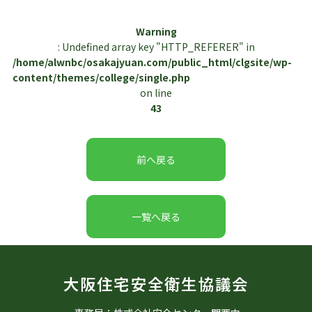
ビ
ゲ
Warning
ー
: Undefined array key "HTTP_REFERER" in
シ
/home/alwnbc/osakajyuan.com/public_html/clgsite/wp-
ョ
content/themes/college/single.php
ン
on line
43
前へ戻る
一覧へ戻る
大阪住宅安全衛生協議会