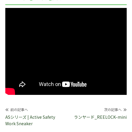
投
前の記事へ
次の記事へ
稿
ASシリーズ | Active Safety
ランヤード_REELOCK-mini
Work Sneaker
ナ