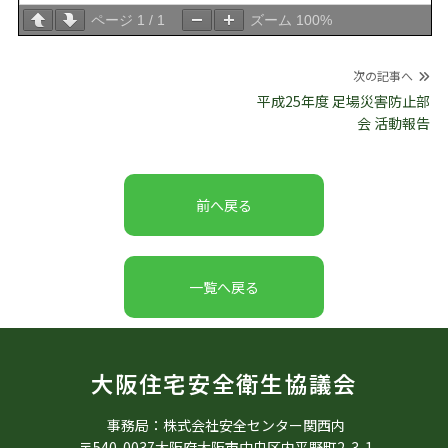
ページ
1
/
1
ズーム
100%
投
次の記事へ
稿
平成25年度 足場災害防止部
会 活動報告
ナ
ビ
ゲ
ー
前へ戻る
シ
ョ
ン
一覧へ戻る
大阪住宅安全衛生協議会
事務局：株式会社安全センター関西内
〒540-0037大阪府大阪市中央区内平野町2-3-1